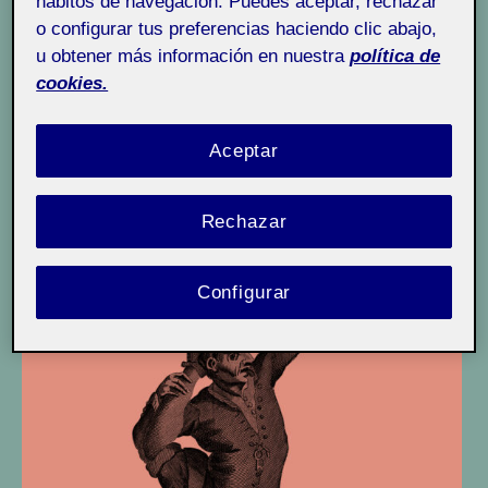
hábitos de navegación. Puedes aceptar, rechazar
v
o configurar tus preferencias haciendo clic abajo,
e
u obtener más información en nuestra
política de
r
cookies.
s
i
Aceptar
d
a
d
Rechazar
Configurar