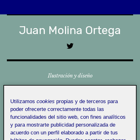
Skip
to
Juan Molina Ortega
content
T
w
i
t
Ilustración y diseño
t
e
r
Menu
U
Utilizamos
cookies
propias y de terceros para
O
poder ofrecerte correctamente todas las
C
funcionalidades del sitio web, con fines analíticos
¿Quién soy?
u
y para mostrarte publicidad personalizada de
n
acuerdo con un perfil elaborado a partir de tus
¿Qué es Folio?
i
Autor:
Quelic Berga Carreras