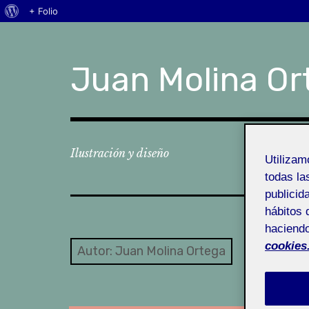
Acerca
+ Folio
Skip
de
to
WordPress
content
Juan Molina Or
Ilustración y diseño
Utiliza
todas la
publicid
hábitos 
haciendo
cookies
Autor:
Juan Molina Ortega