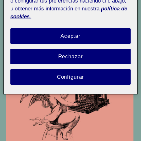
o configurar tus preferencias haciendo clic abajo,
v
u obtener más información en nuestra
política de
e
Actividad 8) Reflexión y cierre
cookies.
r
s
Aceptar
i
d
a
Rechazar
d
Configurar