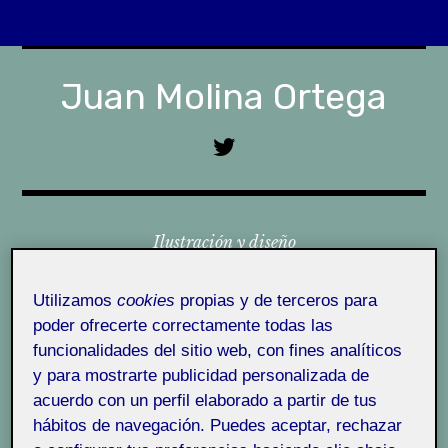
Skip
to
Juan Molina Ortega
content
T
w
i
t
Ilustración y diseño
t
e
r
Menu
Utilizamos
cookies
propias y de terceros para
U
poder ofrecerte correctamente todas las
O
funcionalidades del sitio web, con fines analíticos
C
y para mostrarte publicidad personalizada de
¿Quién soy?
u
acuerdo con un perfil elaborado a partir de tus
n
hábitos de navegación. Puedes aceptar, rechazar
¿Qué es Folio?
i
ActiFolio:
Actividad 8) Reflexión y cierre