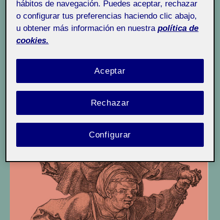
hábitos de navegación. Puedes aceptar, rechazar
v
Recursos y Comunidades Digitales!
o configurar tus preferencias haciendo clic abajo,
e
u obtener más información en nuestra
política de
r
Bienvenidas y bienvenidos a Recursos y
cookies.
s
Comunidades Digitales!
i
Aceptar
d
a
d
Rechazar
Configurar