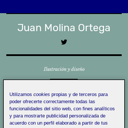
Skip
to
Juan Molina Ortega
content
T
w
i
t
Ilustración y diseño
t
e
r
Menu
U
Utilizamos
cookies
propias y de terceros para
O
poder ofrecerte correctamente todas las
C
funcionalidades del sitio web, con fines analíticos
¿Quién soy?
u
y para mostrarte publicidad personalizada de
n
acuerdo con un perfil elaborado a partir de tus
¿Qué es Folio?
i
ActiFolio:
Bienvenidas y bienvenidos a